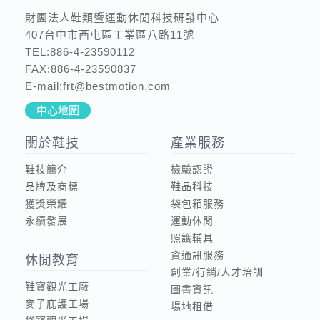
財團法人鞋類暨運動休閒科技研發中心
407台中市西屯區工業區八路11號
TEL:886-4-23590112
FAX:886-4-23590837
E-mail:frt@bestmotion.com
中心地圖
關於鞋技
產業服務
鞋技簡介
檢驗認證
品牌及商標
鞋品科技
獲獎榮耀
袋包箱服務
永續發展
運動休閒
照護輔具
資通訊服務
休閒教育
創業/行銷/人才培訓
鞋寶觀光工廠
圖書資訊
麥子庇護工場
場地租借